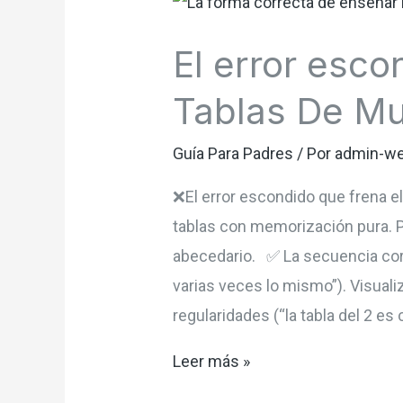
El error esco
Tablas De Mul
Guía Para Padres
/ Por
admin-w
❌El error escondido que frena e
tablas con memorización pura. P
abecedario. ✅ La secuencia corr
varias veces lo mismo”). Visuali
regularidades (“la tabla del 2 es
El
Leer más »
error