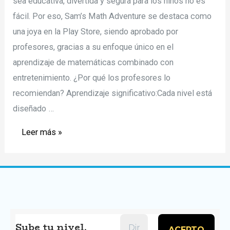
sea educativa, divertida y segura para los niños no es
fácil. Por eso, Sam’s Math Adventure se destaca como
una joya en la Play Store, siendo aprobado por
profesores, gracias a su enfoque único en el
aprendizaje de matemáticas combinado con
entretenimiento. ¿Por qué los profesores lo
recomiendan? Aprendizaje significativo:Cada nivel está
diseñado …
Sam’s
Leer más »
Math
Adventure:
Videojuego
Aprobado
por
profesores
Sube tu nivel,