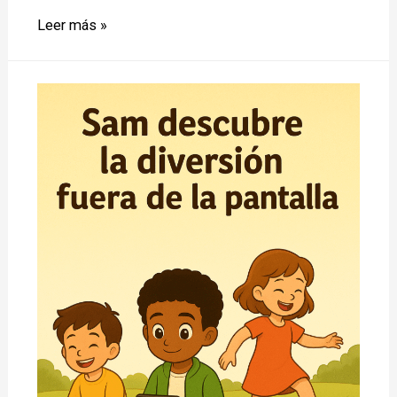
Story
Leer más »
Time
–
Sam
y
el
poder
de
las
palabras