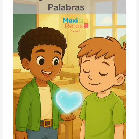
y
el
Día
Sin
Prisa