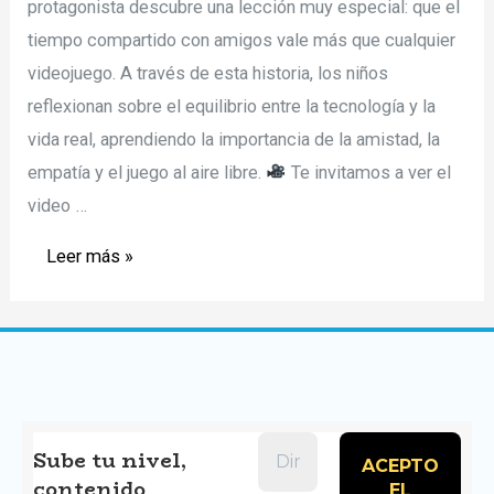
protagonista descubre una lección muy especial: que el
tiempo compartido con amigos vale más que cualquier
videojuego. A través de esta historia, los niños
reflexionan sobre el equilibrio entre la tecnología y la
vida real, aprendiendo la importancia de la amistad, la
empatía y el juego al aire libre.
Te invitamos a ver el
video …
Story
Leer más »
Time
–
Sam
y
el
valor
Sube tu nivel,
contenido
de