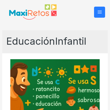
Mai
Men
EducaciónInfantil