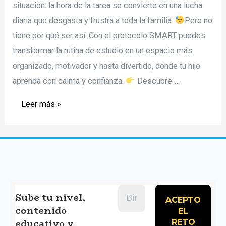
situación: la hora de la tarea se convierte en una lucha
diaria que desgasta y frustra a toda la familia.
Pero no
tiene por qué ser así. Con el protocolo SMART puedes
transformar la rutina de estudio en un espacio más
organizado, motivador y hasta divertido, donde tu hijo
aprenda con calma y confianza.
Descubre …
¿Cómo
Leer más »
convertir
la
hora
de
la
tarea
Sube tu nivel,
contenido
en
educativo y
el