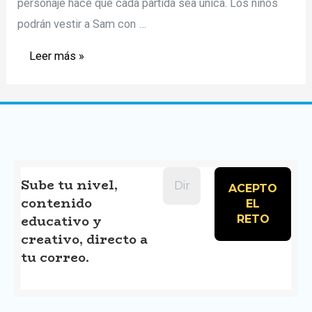
personaje hace que cada partida sea única. Los niños
podrán vestir a Sam con …
Sam’s
Leer más »
Math
Adventure
evoluciona:
Ahora
puedes
cambiar
Sube tu nivel,
contenido
el
educativo y
vestuario
creativo, directo a
de
tu correo.
Sam.