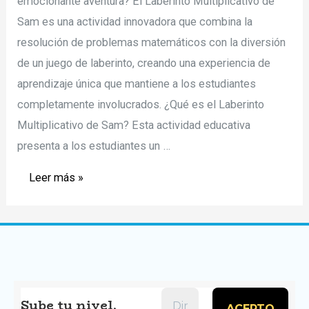
emocionante aventura? El Laberinto Multiplicativo de
Sam es una actividad innovadora que combina la
resolución de problemas matemáticos con la diversión
de un juego de laberinto, creando una experiencia de
aprendizaje única que mantiene a los estudiantes
completamente involucrados. ¿Qué es el Laberinto
Multiplicativo de Sam? Esta actividad educativa
presenta a los estudiantes un …
Actividades
Leer más »
imprimibles
–
Laberinto
Multiplicativo
De
Sam
Sube tu nivel,