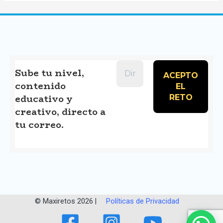
las
matemáticas
a
quiero
mas
Sube tu nivel,
contenido
números
educativo y
creativo, directo a
tu correo.
© Maxiretos 2026 |
Políticas de Privacidad