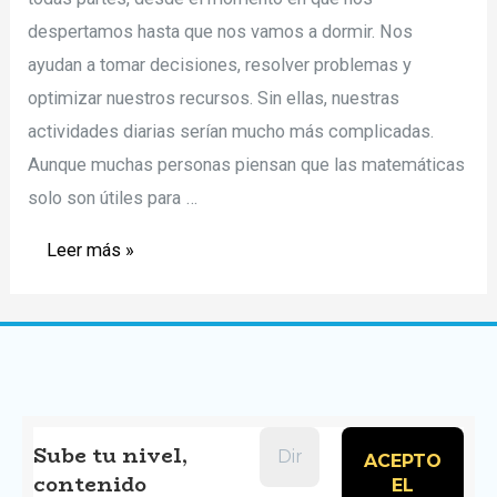
despertamos hasta que nos vamos a dormir. Nos
ayudan a tomar decisiones, resolver problemas y
optimizar nuestros recursos. Sin ellas, nuestras
actividades diarias serían mucho más complicadas.
Aunque muchas personas piensan que las matemáticas
solo son útiles para …
Matemáticas
Leer más »
en
la
vida
diaria:
Una
herramienta
Sube tu nivel,
contenido
para