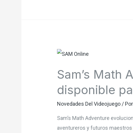
Adventure
evoluciona:
Ahora
puedes
cambiar
el
vestuario
Sam’s Math A
de
Sam.
disponible pa
Novedades Del Videojuego
/ Po
Sam’s Math Adventure evoluciona
aventureros y futuros maestros