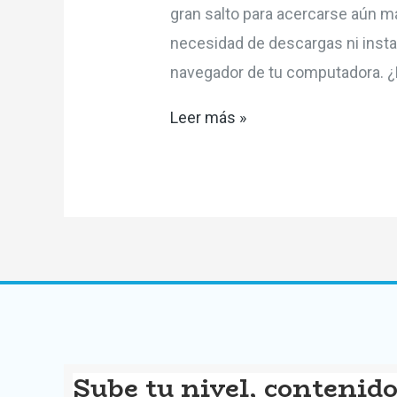
gran salto para acercarse aún má
necesidad de descargas ni instal
navegador de tu computadora. ¿P
Sam’s
Leer más »
Math
Adventure
evoluciona:
Ahora
disponible
para
jugar
online.
Sube tu nivel, contenido 