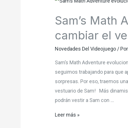
Sam’s Math A
cambiar el ve
Novedades Del Videojuego
/ Po
Sam’s Math Adventure evolucion
seguimos trabajando para que apr
sorpresas. Por eso, traemos una 
vestuario de Sam! Más dinamism
podrán vestir a Sam con …
Sam’s
Leer más »
Math