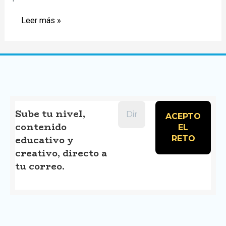
Sam’s
Leer más »
Math
Adventure
evoluciona:
Ahora
puedes
cambiar
Sube tu nivel,
contenido
el
educativo y
vestuario
creativo, directo a
de
tu correo.
Sam.